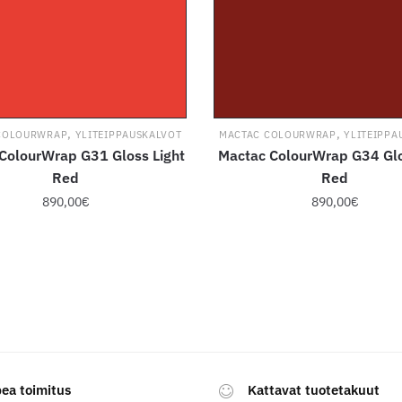
,
,
COLOURWRAP
YLITEIPPAUSKALVOT
MACTAC COLOURWRAP
YLITEIPPA
ColourWrap G31 Gloss Light
Mactac ColourWrap G34 Glo
Red
Red
890,00
€
890,00
€
Tällä
Tällä
tuotteella
tuotteella
on
on
useampi
useampi
muunnelma.
muunnelma
Voit
Voit
tehdä
tehdä
ea toimitus
Kattavat tuotetakuut