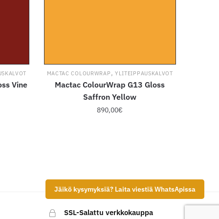
,
USKALVOT
MACTAC COLOURWRAP
YLITEIPPAUSKALVOT
ss Vine
Mactac ColourWrap G13 Gloss
Saffron Yellow
890,00
€
Tällä
tuotteella
on
useampi
.
muunnelma.
Jäikö kysymyksiä? Laita viestiä WhatsApissa
Voit
tehdä
SSL-Salattu verkkokauppa