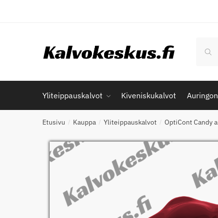
Skip
Skip
to
to
navigation
content
Etsi:
Hak
Yliteippauskalvot
Kiveniskukalvot
Auringon
Etusivu
Kauppa
Yliteippauskalvot
OptiCont Candy a
/
/
/