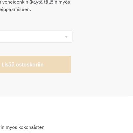
0,00€
n veneidenkin (käytä tällöin myös
eippaamiseen.
Lisää ostoskoriin
yvin myös kokonaisten