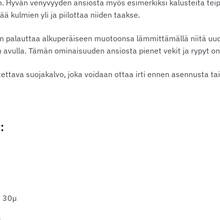
in. Hyvän venyvyyden ansiosta myös esimerkiksi kalusteita tei
ä kulmien yli ja piilottaa niiden taakse.
aan palauttaa alkuperäiseen muotoonsa lämmittämällä niitä u
vulla. Tämän ominaisuuden ansiosta pienet vekit ja rypyt on
otettava suojakalvo, joka voidaan ottaa irti ennen asennusta tai
:
:
30µ