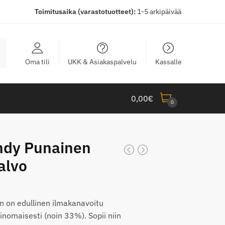
Toimitusaika (varastotuotteet):
1-5 arkipäivää
Oma tili
UKK & Asiakaspalvelu
Kassalle
0,00
€
0
ndy Punainen
alvo
taluokka:
,00€
 on edullinen ilmakanavoitu
inomaisesti (noin 33%). Sopii niin