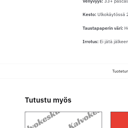
Venyvyys:
33+ pascal
Kesto:
Ulkokäytössä 
Taustapaperin väri:
H
Irrotus:
Ei jätä jälke
Tuotetu
Tutustu myös