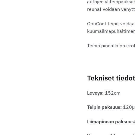
autojen yliteippauksi
reunat voidaan venyttä
OptiCont teipit void
kuumailmapuhaltimen a
Teipin pinnalla on irr
Tekniset tiedot
Leveys:
152cm
Teipin paksuus:
120µ
Liimapinnan paksuus