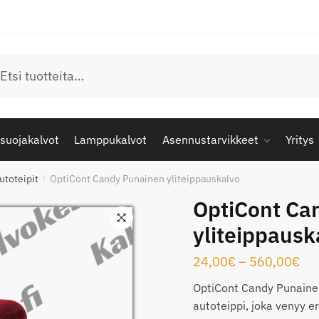
u
suojakalvot
Lamppukalvot
Asennustarvikkeet
Yritys
utoteipit
OptiCont Candy Punainen yliteippauskalvo
/
OptiCont Ca
yliteippausk
Hin
24,00
€
–
560,00
€
24
OptiCont Candy Punainen
-
autoteippi, joka venyy er