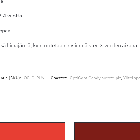
ia
2-4 vuotta
opea
ensä liimajämiä, kun irrotetaan ensimmäisten 3 vuoden aikana.
nnus (SKU):
OC-C-PUN
Osastot:
OptiCont Candy autoteipit
,
Yliteipp