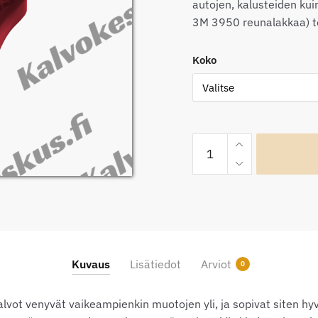
56
autojen, kalusteiden kui
3M 3950 reunalakkaa) t
Koko
OptiCont
Candy
Punainen
yliteippauskalvo
määrä
Kuvaus
Lisätiedot
Arviot
0
alvot venyvät vaikeampienkin muotojen yli, ja sopivat siten h