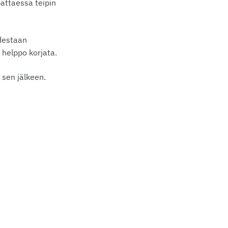
pattaessa teipin
udestaan
 helppo korjata.
 sen jälkeen.