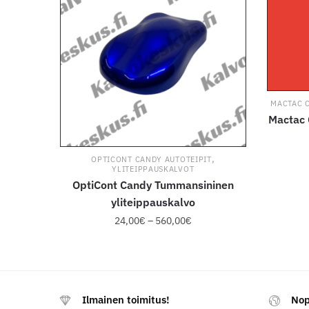
MACTAC 
Mactac 
,
OPTICONT CANDY AUTOTEIPIT
YLITEIPPAUSKALVOT
OptiCont Candy Tummansininen
yliteippauskalvo
Hintaluokka:
24,00
€
–
560,00
€
24,00€
-
560,00€
Tällä
tuotteella
Ilmainen toimitus!
Nop
on