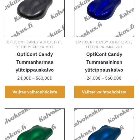
tehdä
tehdä
valinnat
valinnat
tuotteen
tuotteen
sivulla.
sivulla.
,
,
OPTICONT CANDY AUTOTEIPIT
OPTICONT CANDY AUTOTEIPIT
YLITEIPPAUSKALVOT
YLITEIPPAUSKALVOT
OptiCont Candy
OptiCont Candy
Tummanharmaa
Tummansininen
yliteippauskalvo
yliteippauskalvo
Hintaluokka:
Hintaluok
24,00
€
–
560,00
€
24,00
€
–
560,00
€
24,00€
24,00€
Tällä
Tällä
-
-
Valitse vaihtoehdoista
Valitse vaihtoehdoista
tuotteella
tuotteella
560,00€
560,00€
on
on
useampi
useampi
muunnelma.
muunnelma.
Voit
Voit
tehdä
tehdä