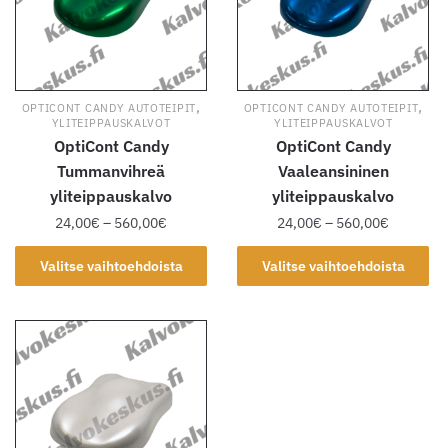
valinnat
valinnat
tuotteen
tuotteen
sivulla.
sivulla.
,
,
OPTICONT CANDY AUTOTEIPIT
OPTICONT CANDY AUTOTEIPIT
YLITEIPPAUSKALVOT
YLITEIPPAUSKALVOT
OptiCont Candy
OptiCont Candy
Tummanvihreä
Vaaleansininen
yliteippauskalvo
yliteippauskalvo
Hintaluokka:
Hintaluok
24,00
€
–
560,00
€
24,00
€
–
560,00
€
24,00€
24,00€
Tällä
Tällä
-
-
Valitse vaihtoehdoista
Valitse vaihtoehdoista
tuotteella
tuotteella
560,00€
560,00€
on
on
useampi
useampi
muunnelma.
muunnelma.
Voit
Voit
tehdä
tehdä
valinnat
valinnat