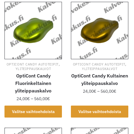
,
,
OPTICONT CANDY AUTOTEIPIT
OPTICONT CANDY AUTOTEIPIT
YLITEIPPAUSKALVOT
YLITEIPPAUSKALVOT
OptiCont Candy
OptiCont Candy Kultainen
Fluorinkeltainen
yliteippauskalvo
yliteippauskalvo
Hintaluok
24,00
€
–
560,00
€
24,00€
Hintaluokka:
24,00
€
–
560,00
€
Tällä
-
24,00€
tuotteella
Tällä
560,00€
-
Valitse vaihtoehdoista
Valitse vaihtoehdoista
on
tuotteella
560,00€
useampi
on
muunnelma.
useampi