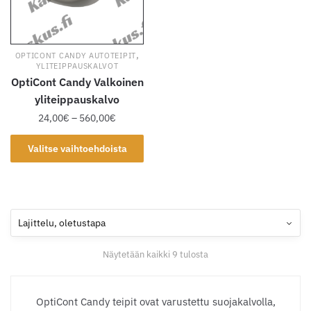
tuotteen
tuotteen
sivulla.
sivulla.
,
OPTICONT CANDY AUTOTEIPIT
YLITEIPPAUSKALVOT
OptiCont Candy Valkoinen
yliteippauskalvo
Hintaluokka:
24,00
€
–
560,00
€
24,00€
Tällä
-
Valitse vaihtoehdoista
tuotteella
560,00€
on
useampi
muunnelma.
Voit
tehdä
Näytetään kaikki 9 tulosta
valinnat
tuotteen
sivulla.
OptiCont Candy teipit ovat varustettu suojakalvolla,