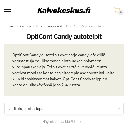
Skip
Skip
to
to
0
navigation
content
Etusivu
/
Kauppa
/
Yliteippauskalvot
/
OptiCont Candy autoteipit
OptiCont Candy autoteipit
OptiCont Candy autoteipit ovat sarja candy-efektillä
varustettuja edullisemman hintaluokan polymeeri-
yliteippauskalvoja. Teipit ovat erittäin venyviä, mutta
vaativat monissa kohteissa hitaampia asennustekniikoita,
kuin hinnakkaammat kalvot. OptiCont Candy teippien
kesto on ulkokäytössä jopa 2-4 vuotta.
Näytetään kaikki 9 tulosta