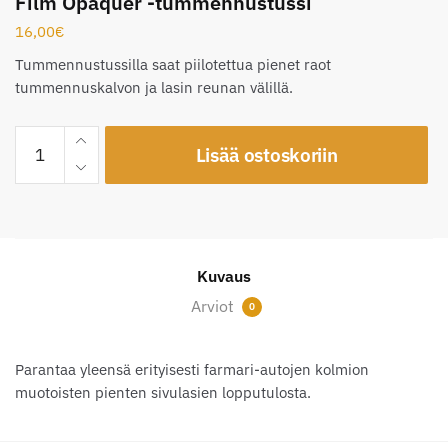
Film Opaquer -tummennustussi
16,00
€
Tummennustussilla saat piilotettua pienet raot
tummennuskalvon ja lasin reunan välillä.
Film
Lisää ostoskoriin
Opaquer
-
tummennustussi
määrä
Kuvaus
Arviot
0
Parantaa yleensä erityisesti farmari-autojen kolmion
muotoisten pienten sivulasien lopputulosta.