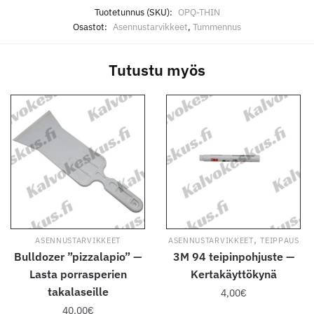
Tuotetunnus (SKU):
OPQ-THIN
Osastot:
Asennustarvikkeet
,
Tummennus
Tutustu myös
,
ASENNUSTARVIKKEET
ASENNUSTARVIKKEET
TEIPPAUS
Bulldozer ”pizzalapio” —
3M 94 teipinpohjuste —
Lasta porrasperien
Kertakäyttökynä
takalaseille
4,00
€
40,00
€