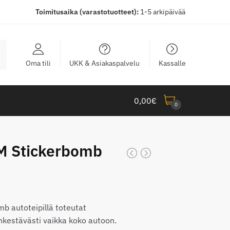
Toimitusaika (varastotuotteet):
1-5 arkipäivää
Oma tili
UKK & Asiakaspalvelu
Kassalle
0,00
€
0
M Stickerbomb
taluokka:
,00€
b autoteipillä toteutat
kestävästi vaikka koko autoon.