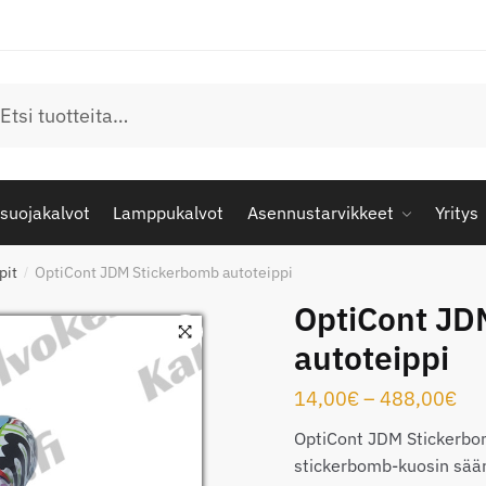
u
suojakalvot
Lamppukalvot
Asennustarvikkeet
Yritys
pit
OptiCont JDM Stickerbomb autoteippi
/
OptiCont JD
autoteippi
Hin
14,00
€
–
488,00
€
14
OptiCont JDM Stickerbom
-
stickerbomb-kuosin sään