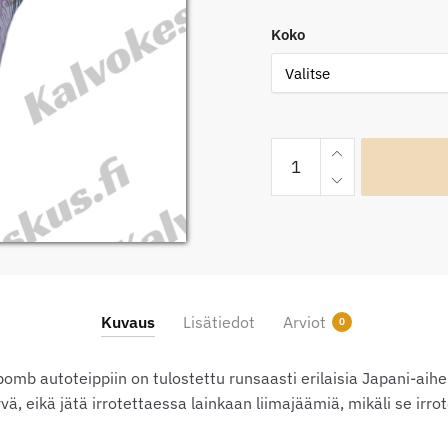
48
Koko
OptiCont
JDM
Stickerbomb
autoteippi
määrä
Kuvaus
Lisätiedot
Arviot
0
mb autoteippiin on tulostettu runsaasti erilaisia Japani-aihei
yvä, eikä jätä irrotettaessa lainkaan liimajäämiä, mikäli se ir