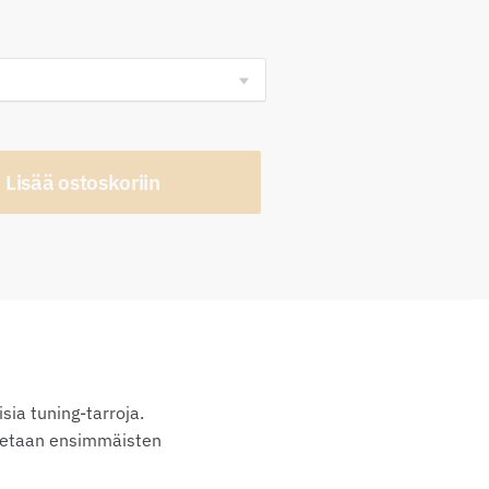
8,00€
Lisää ostoskoriin
sia tuning-tarroja.
rotetaan ensimmäisten