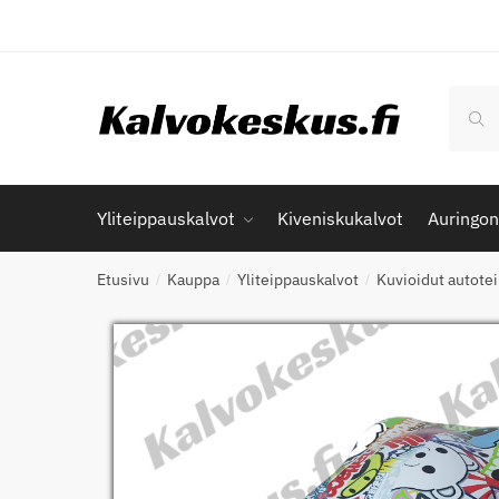
Skip
Skip
to
to
navigation
content
Etsi:
Hak
Yliteippauskalvot
Kiveniskukalvot
Auringon
Etusivu
Kauppa
Yliteippauskalvot
Kuvioidut autotei
/
/
/