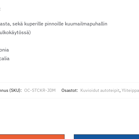
:
asta, sekä kuperille pinnoille kuumailmapuhallin
(ulkokäytössä)
onia
alia
nnus (SKU):
OC-STCKR-JDM
Osastot:
Kuvioidut autoteipit
,
Yliteipp