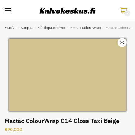
Skip
Skip
to
to
0
navigation
content
Etusivu
/
Kauppa
/
Yliteippauskalvot
/
Mactac ColourWrap
/
Mactac ColourWrap
Mactac ColourWrap G14 Gloss Taxi Beige
890,00
€