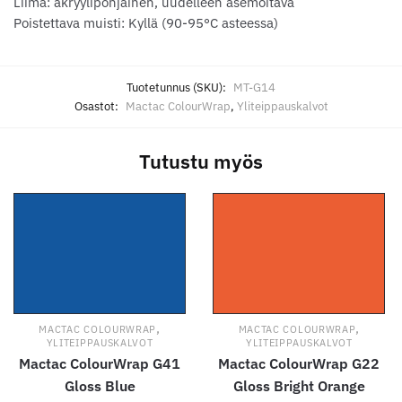
Liima: akryylipohjainen, uudelleen asemoitava
Poistettava muisti: Kyllä (90-95°C asteessa)
Tuotetunnus (SKU):
MT-G14
Osastot:
Mactac ColourWrap
,
Yliteippauskalvot
Tutustu myös
,
,
MACTAC COLOURWRAP
MACTAC COLOURWRAP
YLITEIPPAUSKALVOT
YLITEIPPAUSKALVOT
Mactac ColourWrap G41
Mactac ColourWrap G22
Gloss Blue
Gloss Bright Orange