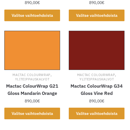
890,00
€
890,00
€
Tällä
Tällä
Valitse vaihtoehdoista
Valitse vaihtoehdoista
tuotteella
tuotteella
on
on
useampi
useampi
muunnelma.
muunnelma.
Voit
Voit
tehdä
tehdä
valinnat
valinnat
tuotteen
tuotteen
,
,
MACTAC COLOURWRAP
MACTAC COLOURWRAP
sivulla.
sivulla.
YLITEIPPAUSKALVOT
YLITEIPPAUSKALVOT
Mactac ColourWrap G21
Mactac ColourWrap G34
Gloss Mandarin Orange
Gloss Vine Red
890,00
€
890,00
€
Tällä
Tällä
Valitse vaihtoehdoista
Valitse vaihtoehdoista
tuotteella
tuotteella
on
on