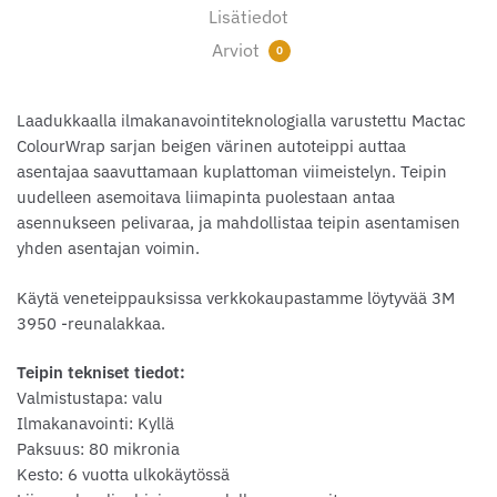
Lisätiedot
Arviot
0
Laadukkaalla ilmakanavointiteknologialla varustettu Mactac
ColourWrap sarjan beigen värinen autoteippi auttaa
asentajaa saavuttamaan kuplattoman viimeistelyn. Teipin
uudelleen asemoitava liimapinta puolestaan antaa
asennukseen pelivaraa, ja mahdollistaa teipin asentamisen
yhden asentajan voimin.
Käytä veneteippauksissa verkkokaupastamme löytyvää 3M
3950 -reunalakkaa.
Teipin tekniset tiedot:
Valmistustapa: valu
Ilmakanavointi: Kyllä
Paksuus: 80 mikronia
Kesto: 6 vuotta ulkokäytössä