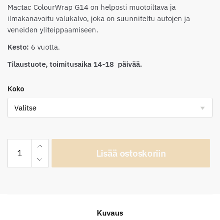
Mactac ColourWrap G14 on helposti muotoiltava ja
ilmakanavoitu valukalvo, joka on suunniteltu autojen ja
veneiden yliteippaamiseen.
Kesto:
6 vuotta.
Tilaustuote, toimitusaika 14-18 päivää.
Koko
Mactac
Lisää ostoskoriin
ColourWrap
G14
Gloss
Taxi
Beige
Kuvaus
määrä