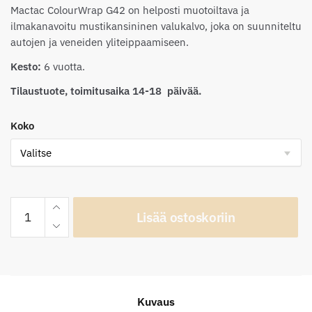
Mactac ColourWrap G42 on helposti muotoiltava ja
ilmakanavoitu mustikansininen valukalvo, joka on suunniteltu
autojen ja veneiden yliteippaamiseen.
Kesto:
6 vuotta.
Tilaustuote, toimitusaika 14-18 päivää.
Koko
Mactac
Lisää ostoskoriin
ColourWrap
G42
Gloss
Berry
Blue
Kuvaus
määrä