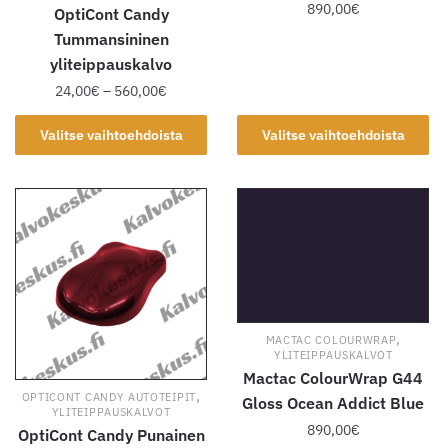
890,00
€
OptiCont Candy
Tummansininen
Tällä
yliteippauskalvo
tuotteella
Hintaluokka:
24,00
€
–
560,00
€
on
24,00€
useampi
Tällä
-
Valitse vaihtoehdoista
Valitse vaihtoehdoista
muunnelma.
tuotteella
560,00€
Voit
on
tehdä
useampi
valinnat
muunnelma.
tuotteen
Voit
sivulla.
tehdä
valinnat
tuotteen
,
MACTAC COLOURWRAP
sivulla.
YLITEIPPAUSKALVOT
Mactac ColourWrap G44
,
OPTICONT CANDY AUTOTEIPIT
Gloss Ocean Addict Blue
YLITEIPPAUSKALVOT
890,00
€
OptiCont Candy Punainen