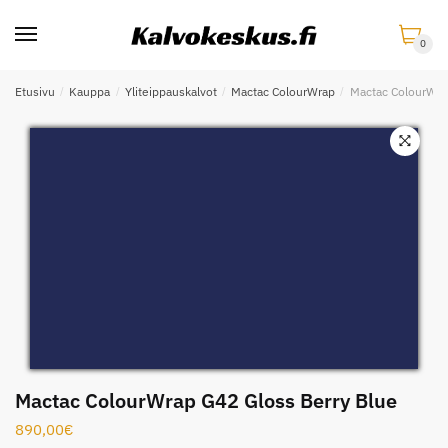
Skip
Skip
to
to
0
navigation
content
Etusivu
/
Kauppa
/
Yliteippauskalvot
/
Mactac ColourWrap
/
Mactac ColourWra
Mactac ColourWrap G42 Gloss Berry Blue
890,00
€