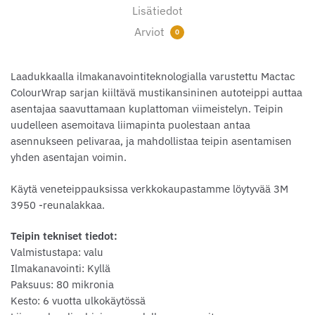
Lisätiedot
Arviot
0
Laadukkaalla ilmakanavointiteknologialla varustettu Mactac
ColourWrap sarjan kiiltävä mustikansininen autoteippi auttaa
asentajaa saavuttamaan kuplattoman viimeistelyn. Teipin
uudelleen asemoitava liimapinta puolestaan antaa
asennukseen pelivaraa, ja mahdollistaa teipin asentamisen
yhden asentajan voimin.
Käytä veneteippauksissa verkkokaupastamme löytyvää 3M
3950 -reunalakkaa.
Teipin tekniset tiedot:
Valmistustapa: valu
Ilmakanavointi: Kyllä
Paksuus: 80 mikronia
Kesto: 6 vuotta ulkokäytössä