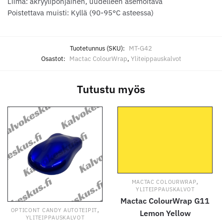
Liima: akryylipohjainen, uudelleen asemoitava
Poistettava muisti: Kyllä (90-95°C asteessa)
Tuotetunnus (SKU):
MT-G42
Osastot:
Mactac ColourWrap
,
Yliteippauskalvot
Tutustu myös
,
MACTAC COLOURWRAP
YLITEIPPAUSKALVOT
Mactac ColourWrap G11
,
OPTICONT CANDY AUTOTEIPIT
Lemon Yellow
YLITEIPPAUSKALVOT