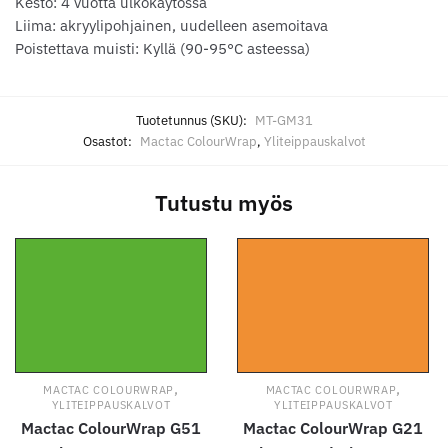
Kesto: 4 vuotta ulkokäytössä
Liima: akryylipohjainen, uudelleen asemoitava
Poistettava muisti: Kyllä (90-95°C asteessa)
Tuotetunnus (SKU):
MT-GM31
Osastot:
Mactac ColourWrap
,
Yliteippauskalvot
Tutustu myös
,
,
MACTAC COLOURWRAP
MACTAC COLOURWRAP
YLITEIPPAUSKALVOT
YLITEIPPAUSKALVOT
Mactac ColourWrap G51
Mactac ColourWrap G21