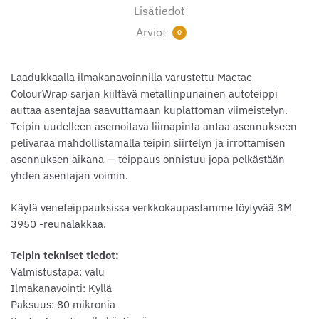
Lisätiedot
Arviot
0
Laadukkaalla ilmakanavoinnilla varustettu Mactac
ColourWrap sarjan kiiltävä metallinpunainen autoteippi
auttaa asentajaa saavuttamaan kuplattoman viimeistelyn.
Teipin uudelleen asemoitava liimapinta antaa asennukseen
pelivaraa mahdollistamalla teipin siirtelyn ja irrottamisen
asennuksen aikana — teippaus onnistuu jopa pelkästään
yhden asentajan voimin.
Käytä veneteippauksissa verkkokaupastamme löytyvää 3M
3950 -reunalakkaa.
Teipin tekniset tiedot:
Valmistustapa: valu
Ilmakanavointi: Kyllä
Paksuus: 80 mikronia