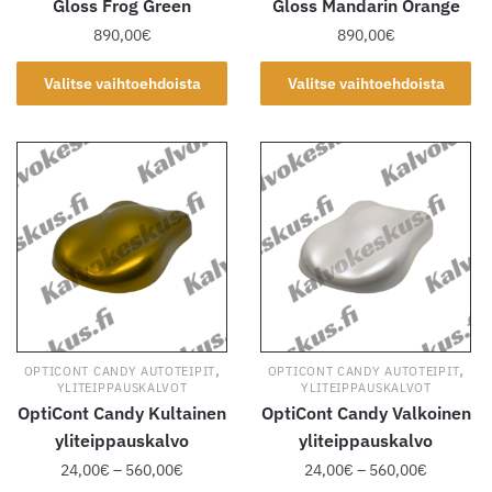
Gloss Frog Green
Gloss Mandarin Orange
890,00
€
890,00
€
Tällä
Tällä
Valitse vaihtoehdoista
Valitse vaihtoehdoista
tuotteella
tuotteella
on
on
useampi
useampi
muunnelma.
muunnelma.
Voit
Voit
tehdä
tehdä
valinnat
valinnat
tuotteen
tuotteen
sivulla.
sivulla.
,
,
OPTICONT CANDY AUTOTEIPIT
OPTICONT CANDY AUTOTEIPIT
YLITEIPPAUSKALVOT
YLITEIPPAUSKALVOT
OptiCont Candy Kultainen
OptiCont Candy Valkoinen
yliteippauskalvo
yliteippauskalvo
Hintaluokka:
Hintaluok
24,00
€
–
560,00
€
24,00
€
–
560,00
€