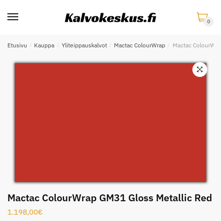
Skip
Skip
to
to
0
navigation
content
Etusivu
/
Kauppa
/
Yliteippauskalvot
/
Mactac ColourWrap
/
Mactac ColourWra
Mactac ColourWrap GM31 Gloss Metallic Red
1.198,00
€