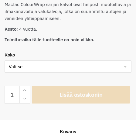
Mactac ColourWrap sarjan kalvot ovat helposti muotoiltavia ja
ilmakanavoituja valukalvoja, jotka on suunniteltu autojen ja
veneiden yliteippaamiseen.
Kesto:
4 vuotta.
Toimitusaika tälle tuotteelle on noin viikko.
Koko
Mactac
Lisää ostoskoriin
ColourWrap
GM31
Gloss
Metallic
Red
Kuvaus
määrä