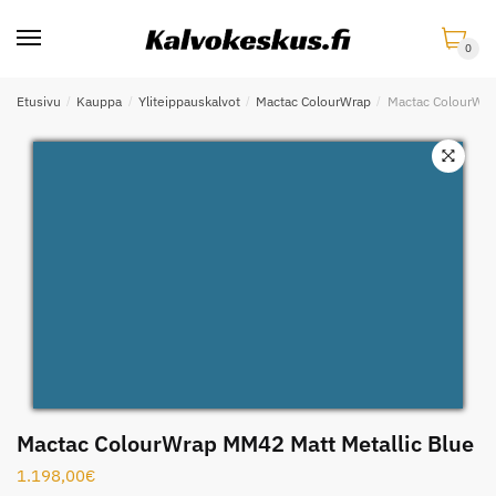
Skip
Skip
to
to
0
navigation
content
Etusivu
/
Kauppa
/
Yliteippauskalvot
/
Mactac ColourWrap
/
Mactac ColourWra
Mactac ColourWrap MM42 Matt Metallic Blue
1.198,00
€