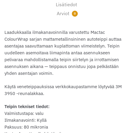
Lisätiedot
Arviot
0
Laadukkaalla ilmakanavoinnilla varustettu Mactac
ColourWrap sarjan mattametallinsininen autoteippi auttaa
asentajaa saavuttamaan kuplattoman viimeistelyn. Teipin
uudelleen asemoitava liimapinta antaa asennukseen
pelivaraa mahdollistamalla teipin siirtelyn ja irrottamisen
asennuksen aikana — teippaus onnistuu jopa pelkästään
yhden asentajan voimin.
Käytä veneteippauksissa verkkokaupastamme löytyvää 3M
3950 -reunalakkaa.
Teipin tekniset tiedot:
Valmistustapa: valu
Ilmakanavointi: Kyllä
Paksuus: 80 mikronia