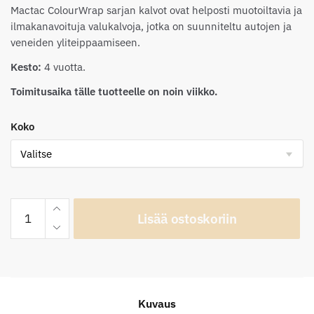
Mactac ColourWrap sarjan kalvot ovat helposti muotoiltavia ja
ilmakanavoituja valukalvoja, jotka on suunniteltu autojen ja
veneiden yliteippaamiseen.
Kesto:
4 vuotta.
Toimitusaika tälle tuotteelle on noin viikko.
Koko
Mactac
Lisää ostoskoriin
ColourWrap
MM42
Matt
Metallic
Blue
Kuvaus
määrä