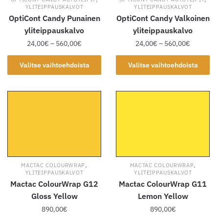
YLITEIPPAUSKALVOT
YLITEIPPAUSKALVOT
OptiCont Candy Punainen
OptiCont Candy Valkoinen
yliteippauskalvo
yliteippauskalvo
Hintaluokka:
Hintaluok
24,00
€
–
560,00
€
24,00
€
–
560,00
€
24,00€
24,00€
Tällä
Tällä
-
-
Valitse vaihtoehdoista
Valitse vaihtoehdoista
tuotteella
tuotteella
560,00€
560,00€
on
on
useampi
useampi
muunnelma.
muunnelma.
Voit
Voit
tehdä
tehdä
valinnat
valinnat
tuotteen
tuotteen
,
,
MACTAC COLOURWRAP
MACTAC COLOURWRAP
sivulla.
sivulla.
YLITEIPPAUSKALVOT
YLITEIPPAUSKALVOT
Mactac ColourWrap G12
Mactac ColourWrap G11
Gloss Yellow
Lemon Yellow
890,00
€
890,00
€