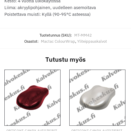
Kesto: 4 vuotta ulkokäytössä
Liima: akryylipohjainen, uudelleen asemoitava
Poistettava muisti: Kyllä (90-95°C asteessa)
Tuotetunnus (SKU):
MT-MM42
Osastot:
Mactac ColourWrap
,
Yliteippauskalvot
Tutustu myös
,
,
OPTICONT CANDY AUTOTEIPIT
OPTICONT CANDY AUTOTEIPIT