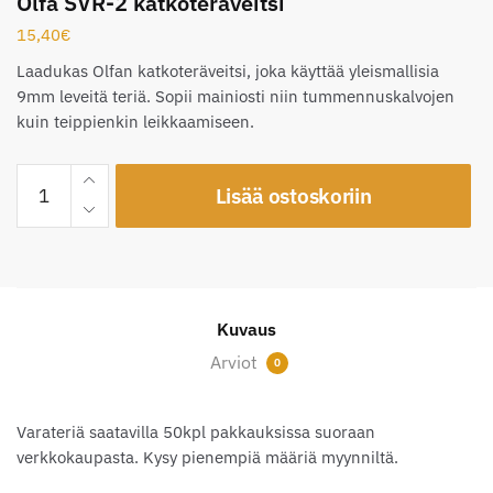
Olfa SVR-2 katkoteräveitsi
15,40
€
Laadukas Olfan katkoteräveitsi, joka käyttää yleismallisia
9mm leveitä teriä. Sopii mainiosti niin tummennuskalvojen
kuin teippienkin leikkaamiseen.
Olfa
Lisää ostoskoriin
SVR-
2
katkoteräveitsi
määrä
Kuvaus
Arviot
0
Varateriä saatavilla 50kpl pakkauksissa suoraan
verkkokaupasta. Kysy pienempiä määriä myynniltä.