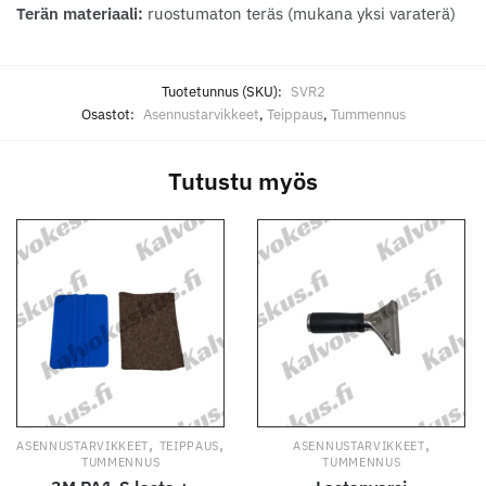
Terän materiaali:
ruostumaton teräs (mukana yksi varaterä)
Tuotetunnus (SKU):
SVR2
Osastot:
Asennustarvikkeet
,
Teippaus
,
Tummennus
Tutustu myös
,
,
,
ASENNUSTARVIKKEET
TEIPPAUS
ASENNUSTARVIKKEET
TUMMENNUS
TUMMENNUS