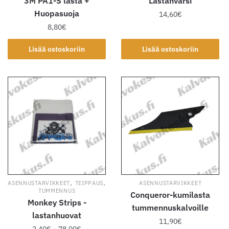
3M PA1-S lasta +
Lastanvarsi
Huopasuoja
14,60
€
8,80
€
Lisää ostoskoriin
Lisää ostoskoriin
,
,
ASENNUSTARVIKKEET
TEIPPAUS
ASENNUSTARVIKKEET
TUMMENNUS
Conqueror-kumilasta
Monkey Strips -
tummennuskalvoille
lastanhuovat
11,90
€
Hintaluokka: