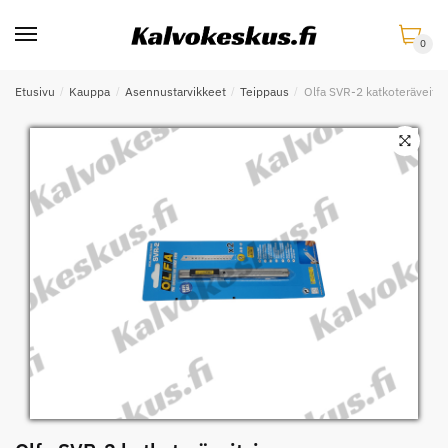
Skip
Skip
to
to
0
navigation
content
Etusivu
/
Kauppa
/
Asennustarvikkeet
/
Teippaus
/
Olfa SVR-2 katkoteräveitsi