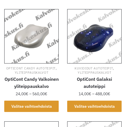
560,00€
560,00€
on
on
useampi
useampi
muunnelma.
muunnelma.
Voit
Voit
tehdä
tehdä
valinnat
valinnat
tuotteen
tuotteen
sivulla.
sivulla.
,
,
OPTICONT CANDY AUTOTEIPIT
KUVIOIDUT AUTOTEIPIT
YLITEIPPAUSKALVOT
YLITEIPPAUSKALVOT
OptiCont Candy Valkoinen
OptiCont Galaksi
yliteippauskalvo
autoteippi
Hintaluokka:
Hintaluok
24,00
€
–
560,00
€
14,00
€
–
488,00
€
24,00€
14,00€
Tällä
Tällä
-
-
Valitse vaihtoehdoista
Valitse vaihtoehdoista
tuotteella
tuotteella
560,00€
488,00€
on
on
useampi
useampi