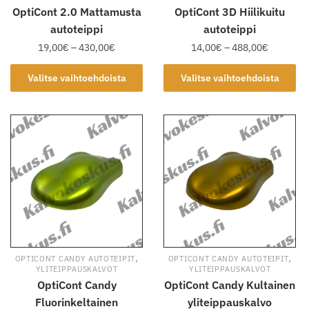
OptiCont 2.0 Mattamusta
OptiCont 3D Hiilikuitu
autoteippi
autoteippi
Hintaluokka:
Hintaluok
19,00
€
–
430,00
€
14,00
€
–
488,00
€
19,00€
14,00€
Tällä
Tällä
-
-
Valitse vaihtoehdoista
Valitse vaihtoehdoista
tuotteella
tuotteella
430,00€
488,00€
on
on
useampi
useampi
muunnelma.
muunnelma.
Voit
Voit
tehdä
tehdä
valinnat
valinnat
tuotteen
tuotteen
sivulla.
sivulla.
,
,
OPTICONT CANDY AUTOTEIPIT
OPTICONT CANDY AUTOTEIPIT
YLITEIPPAUSKALVOT
YLITEIPPAUSKALVOT
OptiCont Candy
OptiCont Candy Kultainen
Fluorinkeltainen
yliteippauskalvo