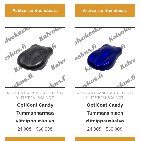
24,00€
24,00€
Tällä
Tällä
-
-
Valitse vaihtoehdoista
Valitse vaihtoehdoista
tuotteella
tuotteella
560,00€
560,00€
on
on
useampi
useampi
muunnelma.
muunnelma.
Voit
Voit
tehdä
tehdä
valinnat
valinnat
tuotteen
tuotteen
sivulla.
sivulla.
,
,
OPTICONT CANDY AUTOTEIPIT
OPTICONT CANDY AUTOTEIPIT
YLITEIPPAUSKALVOT
YLITEIPPAUSKALVOT
OptiCont Candy
OptiCont Candy
Tummanharmaa
Tummansininen
yliteippauskalvo
yliteippauskalvo
Hintaluokka:
Hintaluok
24,00
€
–
560,00
€
24,00
€
–
560,00
€
24,00€
24,00€
Tällä
Tällä