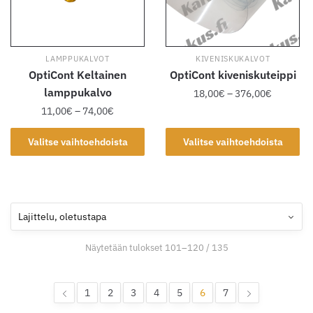
tuotteen
sivulla.
sivulla.
LAMPPUKALVOT
KIVENISKUKALVOT
OptiCont Keltainen
OptiCont kiveniskuteippi
lamppukalvo
Hintaluok
18,00
€
–
376,00
€
18,00€
Hintaluokka:
11,00
€
–
74,00
€
Tällä
-
11,00€
tuotteella
Tällä
376,00€
-
Valitse vaihtoehdoista
Valitse vaihtoehdoista
on
tuotteella
74,00€
useampi
on
muunnelma.
useampi
Voit
muunnelma.
tehdä
Voit
valinnat
tehdä
Näytetään tulokset 101–120 / 135
tuotteen
valinnat
sivulla.
tuotteen
sivulla.
1
2
3
4
5
6
7