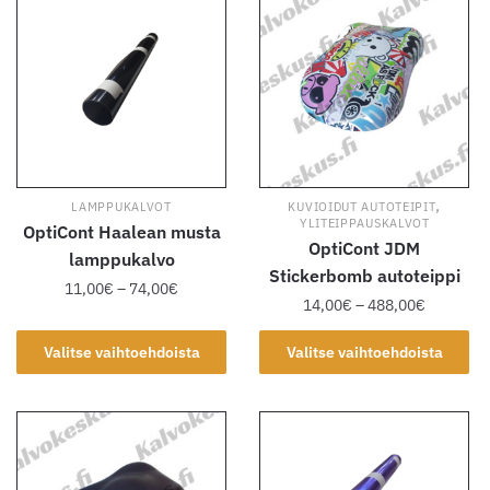
muunnelma.
muunnelma.
Voit
Voit
tehdä
tehdä
valinnat
valinnat
tuotteen
tuotteen
sivulla.
sivulla.
,
LAMPPUKALVOT
KUVIOIDUT AUTOTEIPIT
YLITEIPPAUSKALVOT
OptiCont Haalean musta
OptiCont JDM
lamppukalvo
Stickerbomb autoteippi
Hintaluokka:
11,00
€
–
74,00
€
Hintaluok
14,00
€
–
488,00
€
11,00€
14,00€
Tällä
-
Tällä
-
Valitse vaihtoehdoista
Valitse vaihtoehdoista
tuotteella
74,00€
tuotteella
488,00€
on
on
useampi
useampi
muunnelma.
muunnelma.
Voit
Voit
tehdä