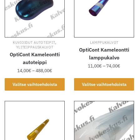
tehdä
valinnat
valinnat
tuotteen
tuotteen
sivulla.
sivulla.
,
KUVIOIDUT AUTOTEIPIT
LAMPPUKALVOT
YLITEIPPAUSKALVOT
OptiCont Kameleontti
OptiCont Kameleontti
lamppukalvo
autoteippi
Hintaluok
11,00
€
–
74,00
€
Hintaluokka:
14,00
€
–
488,00
€
11,00€
14,00€
Tällä
-
Tällä
-
Valitse vaihtoehdoista
Valitse vaihtoehdoista
tuotteella
74,00€
tuotteella
488,00€
on
on
useampi
useampi
muunnelma.
muunnelma.
Voit
Voit
tehdä
tehdä
valinnat
valinnat
tuotteen