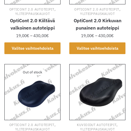
,
,
OPTICONT 2.0 AUTOTEIPIT
OPTICONT 2.0 AUTOTEIPIT
YLITEIPPAUSKALVOT
YLITEIPPAUSKALVOT
OptiCont 2.0 Kiiltävä
OptiCont 2.0 Kirkuvan
valkoinen autoteippi
punainen autoteippi
Hintaluokka:
Hintaluok
19,00
€
–
430,00
€
19,00
€
–
430,00
€
19,00€
19,00€
Tällä
Tällä
-
-
Valitse vaihtoehdoista
Valitse vaihtoehdoista
tuotteella
tuotteella
430,00€
430,00€
on
on
useampi
useampi
Out of stock
muunnelma.
muunnelma.
Voit
Voit
tehdä
tehdä
valinnat
valinnat
tuotteen
tuotteen
sivulla.
sivulla.
,
,
OPTICONT 2.0 AUTOTEIPIT
KUVIOIDUT AUTOTEIPIT
YLITEIPPAUSKALVOT
YLITEIPPAUSKALVOT