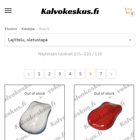
Skip
Skip
to
to
0
navigation
content
Etusivu
/
Kauppa
/
Sivu 6
Näytetään tulokset 101–120 / 135
1
2
3
4
5
6
7
Out of stock
Out of stock