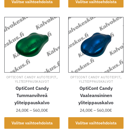
-
-
Valitse vaihtoehdoista
Valitse vaihtoehdoista
tuotteella
tuotteella
560,00€
560,00€
on
on
useampi
useampi
muunnelma.
muunnelma.
Voit
Voit
tehdä
tehdä
valinnat
valinnat
tuotteen
tuotteen
sivulla.
sivulla.
,
,
OPTICONT CANDY AUTOTEIPIT
OPTICONT CANDY AUTOTEIPIT
YLITEIPPAUSKALVOT
YLITEIPPAUSKALVOT
OptiCont Candy
OptiCont Candy
Tummanvihreä
Vaaleansininen
yliteippauskalvo
yliteippauskalvo
Hintaluokka:
Hintaluok
24,00
€
–
560,00
€
24,00
€
–
560,00
€
24,00€
24,00€
Tällä
Tällä
-
-
Valitse vaihtoehdoista
Valitse vaihtoehdoista
tuotteella
tuotteella