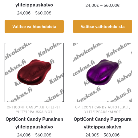
yliteippauskalvo
Hintaluok
24,00
€
–
560,00
€
24,00€
Hintaluokka:
24,00
€
–
560,00
€
Tällä
-
24,00€
tuotteella
Tällä
560,00€
-
Valitse vaihtoehdoista
Valitse vaihtoehdoista
on
tuotteella
560,00€
useampi
on
muunnelma.
useampi
Voit
muunnelma.
tehdä
Voit
valinnat
tehdä
tuotteen
valinnat
sivulla.
tuotteen
sivulla.
,
,
OPTICONT CANDY AUTOTEIPIT
OPTICONT CANDY AUTOTEIPIT
YLITEIPPAUSKALVOT
YLITEIPPAUSKALVOT
OptiCont Candy Punainen
OptiCont Candy Purppura
yliteippauskalvo
yliteippauskalvo
Hintaluokka:
Hintaluok
24,00
€
–
560,00
€
24,00
€
–
560,00
€