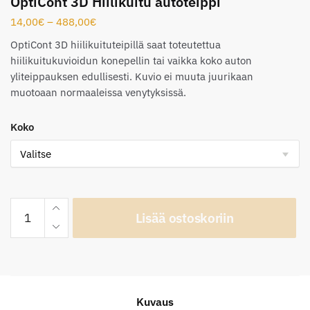
OptiCont 3D Hiilikuitu autoteippi
Hintaluokka:
14,00
€
–
488,00
€
14,00€
OptiCont 3D hiilikuituteipillä saat toteutettua
-
hiilikuitukuvioidun konepellin tai vaikka koko auton
488,00€
yliteippauksen edullisesti. Kuvio ei muuta juurikaan
muotoaan normaaleissa venytyksissä.
Koko
OptiCont
Lisää ostoskoriin
3D
Hiilikuitu
autoteippi
määrä
Kuvaus