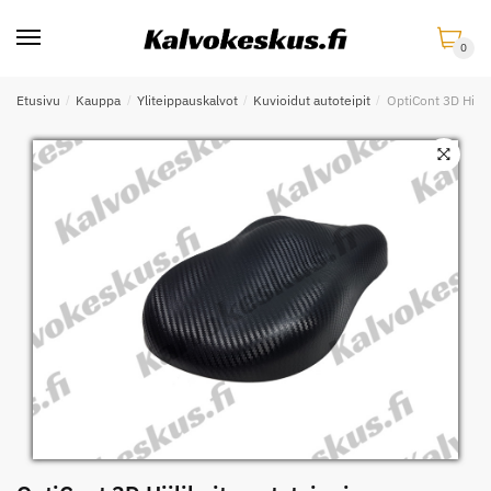
Skip
Skip
to
to
0
navigation
content
Etusivu
/
Kauppa
/
Yliteippauskalvot
/
Kuvioidut autoteipit
/
OptiCont 3D Hiilik