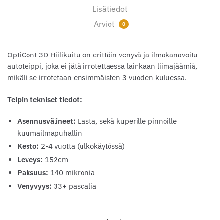
Lisätiedot
Arviot
0
OptiCont 3D Hiilikuitu on erittäin venyvä ja ilmakanavoitu
autoteippi, joka ei jätä irrotettaessa lainkaan liimajäämiä,
mikäli se irrotetaan ensimmäisten 3 vuoden kuluessa.
Teipin tekniset tiedot:
Asennusvälineet:
Lasta, sekä kuperille pinnoille
kuumailmapuhallin
Kesto:
2-4 vuotta (ulkokäytössä)
Leveys:
152cm
Paksuus:
140 mikronia
Venyvyys:
33+ pascalia