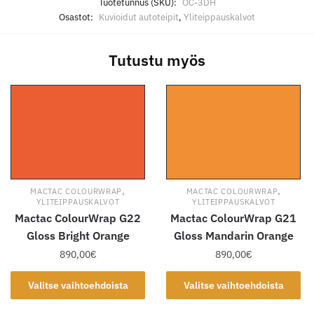
Tuotetunnus (SKU):
OC-3DH
Osastot:
Kuvioidut autoteipit
,
Yliteippauskalvot
Tutustu myös
,
,
MACTAC COLOURWRAP
MACTAC COLOURWRAP
YLITEIPPAUSKALVOT
YLITEIPPAUSKALVOT
Mactac ColourWrap G22
Mactac ColourWrap G21
Gloss Bright Orange
Gloss Mandarin Orange
890,00
€
890,00
€
Tällä
Tällä
Valitse vaihtoehdoista
Valitse vaihtoehdoista
tuotteella
tuotteella