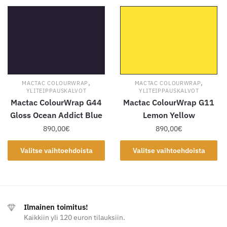
on
on
useampi
useampi
muunnelma.
muunnelma.
Voit
Voit
tehdä
tehdä
valinnat
valinnat
tuotteen
tuotteen
,
,
MACTAC COLOURWRAP
MACTAC COLOURWRAP
sivulla.
sivulla.
YLITEIPPAUSKALVOT
YLITEIPPAUSKALVOT
Mactac ColourWrap G44
Mactac ColourWrap G11
Gloss Ocean Addict Blue
Lemon Yellow
890,00
€
890,00
€
Tällä
Tällä
Valitse vaihtoehdoista
Valitse vaihtoehdoista
tuotteella
tuotteella
on
on
useampi
useampi
muunnelma.
muunnelma.
Ilmainen toimitus!
Voit
Voit
Kaikkiin yli 120 euron tilauksiin.
tehdä
tehdä