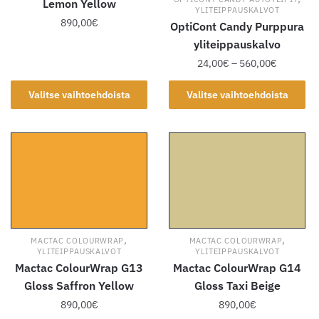
Lemon Yellow
YLITEIPPAUSKALVOT
890,00
€
OptiCont Candy Purppura
yliteippauskalvo
Tällä
Hintaluok
24,00
€
–
560,00
€
tuotteella
24,00€
on
Tällä
-
Valitse vaihtoehdoista
Valitse vaihtoehdoista
useampi
tuotteella
560,00€
muunnelma.
on
Voit
useampi
tehdä
muunnelma.
valinnat
Voit
tuotteen
tehdä
sivulla.
valinnat
tuotteen
,
,
MACTAC COLOURWRAP
MACTAC COLOURWRAP
sivulla.
YLITEIPPAUSKALVOT
YLITEIPPAUSKALVOT
Mactac ColourWrap G13
Mactac ColourWrap G14
Gloss Saffron Yellow
Gloss Taxi Beige
890,00
€
890,00
€