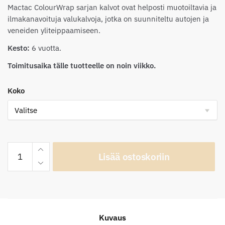
Mactac ColourWrap sarjan kalvot ovat helposti muotoiltavia ja
ilmakanavoituja valukalvoja, jotka on suunniteltu autojen ja
veneiden yliteippaamiseen.
Kesto:
6 vuotta.
Toimitusaika tälle tuotteelle on noin viikko.
Koko
Mactac
Lisää ostoskoriin
ColourWrap
G62
Gloss
Shark
Grey
Kuvaus
määrä