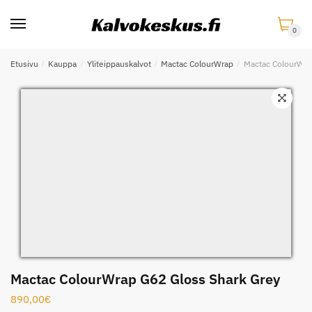
Skip
Skip
to
to
0
navigation
content
Etusivu
/
Kauppa
/
Yliteippauskalvot
/
Mactac ColourWrap
/
Mactac ColourWra
Mactac ColourWrap G62 Gloss Shark Grey
890,00
€