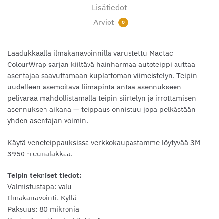
Lisätiedot
Arviot
0
Laadukkaalla ilmakanavoinnilla varustettu Mactac
ColourWrap sarjan kiiltävä hainharmaa autoteippi auttaa
asentajaa saavuttamaan kuplattoman viimeistelyn. Teipin
uudelleen asemoitava liimapinta antaa asennukseen
pelivaraa mahdollistamalla teipin siirtelyn ja irrottamisen
asennuksen aikana — teippaus onnistuu jopa pelkästään
yhden asentajan voimin.
Käytä veneteippauksissa verkkokaupastamme löytyvää 3M
3950 -reunalakkaa.
Teipin tekniset tiedot:
Valmistustapa: valu
Ilmakanavointi: Kyllä
Paksuus: 80 mikronia