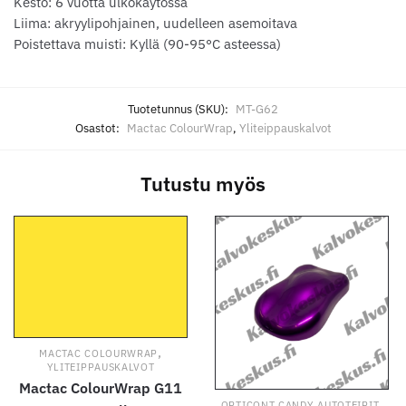
Kesto: 6 vuotta ulkokäytössä
Liima: akryylipohjainen, uudelleen asemoitava
Poistettava muisti: Kyllä (90-95°C asteessa)
Tuotetunnus (SKU):
MT-G62
Osastot:
Mactac ColourWrap
,
Yliteippauskalvot
Tutustu myös
,
MACTAC COLOURWRAP
YLITEIPPAUSKALVOT
Mactac ColourWrap G11
,
OPTICONT CANDY AUTOTEIPIT