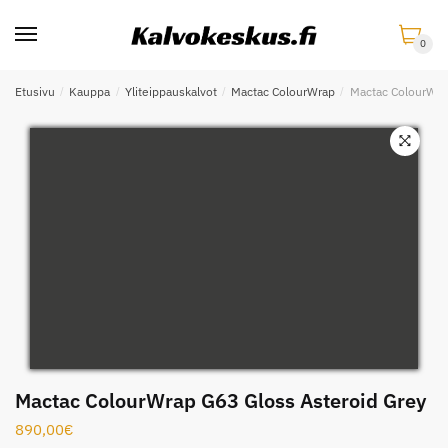
Skip
Skip
to
to
0
navigation
content
Etusivu
/
Kauppa
/
Yliteippauskalvot
/
Mactac ColourWrap
/
Mactac ColourWra
Mactac ColourWrap G63 Gloss Asteroid Grey
890,00
€