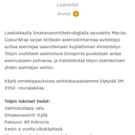
Lisätiedot
Arviot
0
Laadukkaalla ilmakanavointiteknologialla varustettu Mactac
ColourWrap sarjan kiiltävän asteroidinharmaa autoteippi
auttaa asentajaa saavuttamaan kuplattoman viimeistelyn.
Teipin uudelleen asemoitava liimapinta puolestaan antaa
asennukseen pelivaraa, ja mahdollistaa teipin asentamisen
yhden asentajan voimin.
Käytä veneteippauksissa verkkokaupastamme löytyvää 3M
3950 -reunalakkaa.
Teipin tekniset tiedot:
Valmistustapa: valu
Ilmakanavointi: Kyllä
Paksuus: 80 mikronia
Kesto: 6 vuotta ulkokäytössä