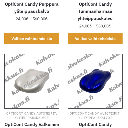
OptiCont Candy Purppura
OptiCont Candy
yliteippauskalvo
Tummanharmaa
yliteippauskalvo
Hintaluokka:
24,00
€
–
560,00
€
24,00€
Hintaluok
24,00
€
–
560,00
€
Tällä
-
24,00€
tuotteella
Tällä
560,00€
-
Valitse vaihtoehdoista
Valitse vaihtoehdoista
on
tuotteella
560,00€
useampi
on
muunnelma.
useampi
Voit
muunnelma.
tehdä
Voit
valinnat
tehdä
tuotteen
valinnat
sivulla.
tuotteen
sivulla.
,
,
OPTICONT CANDY AUTOTEIPIT
OPTICONT CANDY AUTOTEIPIT
YLITEIPPAUSKALVOT
YLITEIPPAUSKALVOT
OptiCont Candy Valkoinen
OptiCont Candy