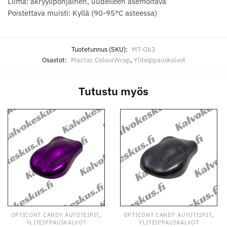
Liima: akryylipohjainen, uudelleen asemoitava
Poistettava muisti: Kyllä (90-95°C asteessa)
Tuotetunnus (SKU):
MT-G63
Osastot:
Mactac ColourWrap
,
Yliteippauskalvot
Tutustu myös
,
,
OPTICONT CANDY AUTOTEIPIT
OPTICONT CANDY AUTOTEIPIT
YLITEIPPAUSKALVOT
YLITEIPPAUSKALVOT