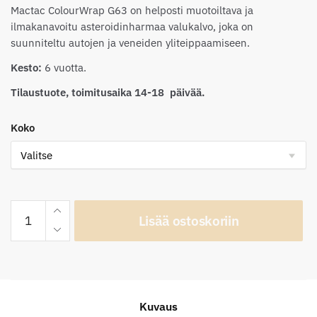
Mactac ColourWrap G63 on helposti muotoiltava ja
ilmakanavoitu asteroidinharmaa valukalvo, joka on
suunniteltu autojen ja veneiden yliteippaamiseen.
Kesto:
6 vuotta.
Tilaustuote, toimitusaika 14-18 päivää.
Koko
Mactac
Lisää ostoskoriin
ColourWrap
G63
Gloss
Asteroid
Grey
Kuvaus
määrä