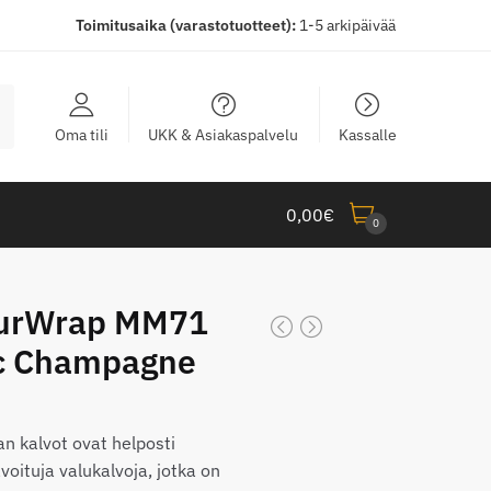
Toimitusaika (varastotuotteet):
1-5 arkipäivää
Oma tili
UKK & Asiakaspalvelu
Kassalle
0,00
€
0
ourWrap MM71
ic Champagne
n kalvot ovat helposti
voituja valukalvoja, jotka on