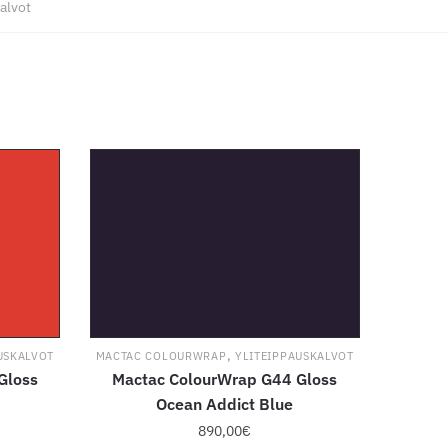
alvot
,
USKALVOT
MACTAC COLOURWRAP
YLITEIPPAUSKALVOT
Gloss
Mactac ColourWrap G44 Gloss
Ocean Addict Blue
890,00
€