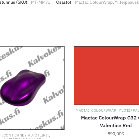
etunnus (SKU):
MT-MM71
Osastot:
Mactac ColourWrap
,
Yliteippausk
,
MACTAC COLOURWRAP
YLITEIPPA
Mactac ColourWrap G32 
Valentine Red
890,00
€
,
TICONT CANDY AUTOTEIPIT