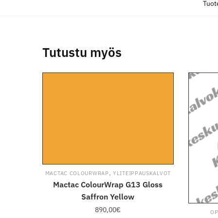
Tuot
Tutustu myös
,
MACTAC COLOURWRAP
YLITEIPPAUSKALVOT
Mactac ColourWrap G13 Gloss
Saffron Yellow
890,00
€
OP