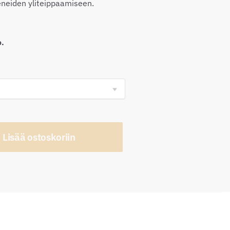
eneiden yliteippaamiseen.
o.
Lisää ostoskoriin