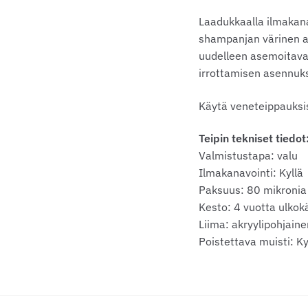
Laadukkaalla ilmakan
shampanjan värinen a
uudelleen asemoitava 
irrottamisen asennuk
Käytä veneteippauks
Teipin tekniset tiedot
Valmistustapa: valu
Ilmakanavointi: Kyllä
Paksuus: 80 mikronia
Kesto: 4 vuotta ulkok
Liima: akryylipohjain
Poistettava muisti: K