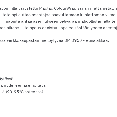
avoinnilla varustettu Mactac ColourWrap sarjan mattametalli
utoteippi auttaa asentajaa saavuttamaan kuplattoman viimeis
liimapinta antaa asennukseen pelivaraa mahdollistamalla teipi
sen aikana — teippaus onnistuu jopa pelkästään yhden asentaj
issa verkkokaupastamme löytyvää 3M 3950 -reunalakkaa.
:
äytössä
en, uudelleen asemoitava
yllä (90-95°C asteessa)