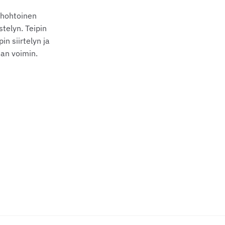
nhohtoinen
telyn. Teipin
n siirtelyn ja
an voimin.