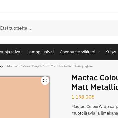
u
suojakalvot
Lamppukalvot
Asennustarvikkeet
Yritys
ap
Mactac ColourWrap MM71 Matt Metallic Champagne
/
Mactac Col
Matt Metall
1.198,00
€
Mactac ColourWrap sarja
muotoiltavia ja ilmakana