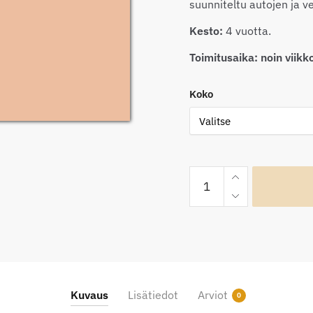
suunniteltu autojen ja v
Kesto:
4 vuotta.
Toimitusaika: noin viikk
Koko
Mactac
ColourWrap
MM71
Matt
Metallic
Champagne
määrä
Kuvaus
Lisätiedot
Arviot
0