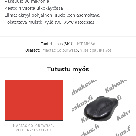
Paksuus: 80 mikronia
Kesto: 4 vuotta ulkokäytössä
Liima: akryylipohjainen, uudelleen asemoitava
Poistettava muisti: Kyllä (90-95°C asteessa)
Tuotetunnus (SKU):
MT-MM66
Osastot:
Mactac ColourWrap
,
Yliteippauskalvot
Tutustu myös
,
MACTAC COLOURWRAP
YLITEIPPAUSKALVOT