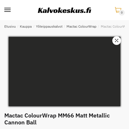
Skip
Skip
to
to
0
navigation
content
Etusivu
/
Kauppa
/
Yliteippauskalvot
/
Mactac ColourWrap
/
Mactac ColourWra
Mactac ColourWrap MM66 Matt Metallic
Cannon Ball