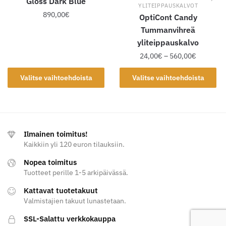
Gloss Dark Blue
YLITEIPPAUSKALVOT
890,00
€
OptiCont Candy
Tummanvihreä
Tällä
yliteippauskalvo
tuotteella
Hintaluok
24,00
€
–
560,00
€
on
24,00€
useampi
Tällä
-
Valitse vaihtoehdoista
Valitse vaihtoehdoista
muunnelma.
tuotteella
560,00€
Voit
on
tehdä
useampi
valinnat
muunnelma.
tuotteen
Ilmainen toimitus!
Voit
sivulla.
Kaikkiin yli 120 euron tilauksiin.
tehdä
valinnat
Nopea toimitus
tuotteen
Tuotteet perille 1-5 arkipäivässä.
sivulla.
Kattavat tuotetakuut
Valmistajien takuut lunastetaan.
SSL-Salattu verkkokauppa