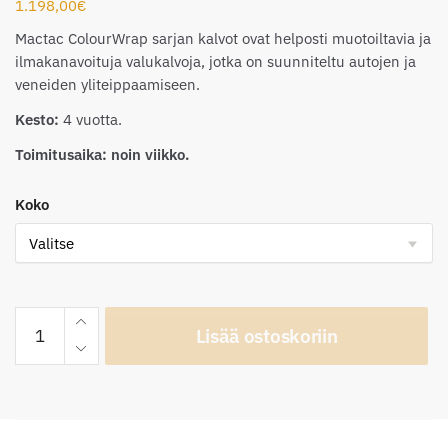
1.198,00
€
Mactac ColourWrap sarjan kalvot ovat helposti muotoiltavia ja
ilmakanavoituja valukalvoja, jotka on suunniteltu autojen ja
veneiden yliteippaamiseen.
Kesto:
4 vuotta.
Toimitusaika: noin viikko.
Koko
Mactac
Lisää ostoskoriin
ColourWrap
MM66
Matt
Metallic
Cannon