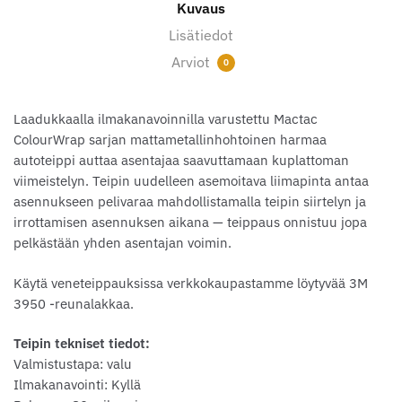
Kuvaus
Ball
määrä
Lisätiedot
Arviot
0
Laadukkaalla ilmakanavoinnilla varustettu Mactac
ColourWrap sarjan mattametallinhohtoinen harmaa
autoteippi auttaa asentajaa saavuttamaan kuplattoman
viimeistelyn. Teipin uudelleen asemoitava liimapinta antaa
asennukseen pelivaraa mahdollistamalla teipin siirtelyn ja
irrottamisen asennuksen aikana — teippaus onnistuu jopa
pelkästään yhden asentajan voimin.
Käytä veneteippauksissa verkkokaupastamme löytyvää 3M
3950 -reunalakkaa.
Teipin tekniset tiedot:
Valmistustapa: valu
Ilmakanavointi: Kyllä