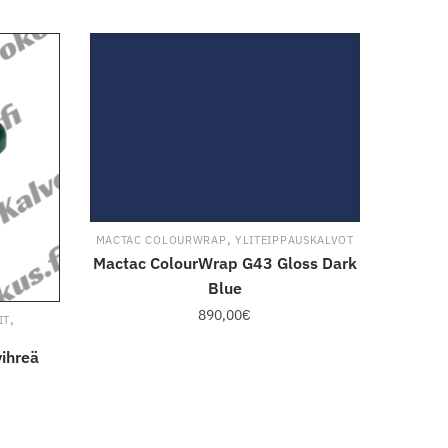
,
MACTAC COLOURWRAP
YLITEIPPAUSKALVOT
Mactac ColourWrap G43 Gloss Dark
Blue
890,00
€
,
IT
ihreä
Tällä
taluokka:
tuotteella
,00€
on