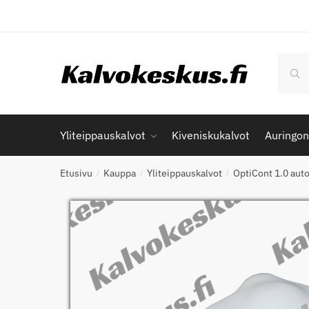
Skip
Skip
to
to
navigation
content
Etsi:
Hak
Yliteippauskalvot
Kiveniskukalvot
Auringon
Etusivu
Kauppa
Yliteippauskalvot
OptiCont 1.0 auto
/
/
/