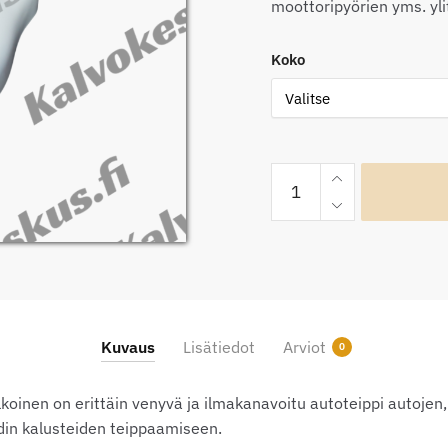
48
moottoripyörien yms. yl
Koko
OptiCont
1.0
Mattavalkoinen
autoteippi
määrä
Kuvaus
Lisätiedot
Arviot
0
koinen on erittäin venyvä ja ilmakanavoitu autoteippi autojen
din kalusteiden teippaamiseen.