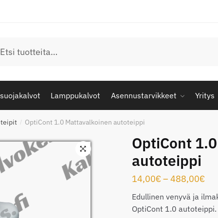
u
suojakalvot
Lamppukalvot
Asennustarvikkeet
Yritys
teipit
OptiCont 1.0 Mattavalkoinen autoteippi
/
OptiCont 1.
autoteippi
Hin
14,00
€
–
488,00
€
14
Edullinen venyvä ja ilm
-
OptiCont 1.0 autoteippi. 