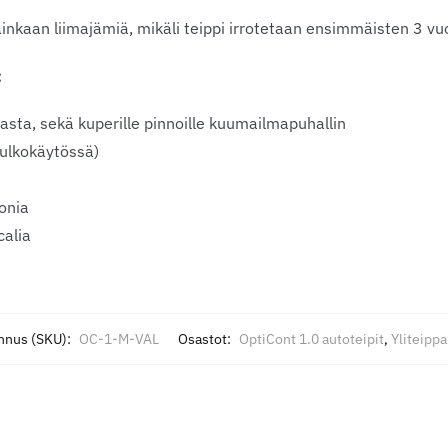
lainkaan liimajämiä, mikäli teippi irrotetaan ensimmäisten 3 v
:
asta, sekä kuperille pinnoille kuumailmapuhallin
(ulkokäytössä)
onia
alia
nnus (SKU):
OC-1-M-VAL
Osastot:
OptiCont 1.0 autoteipit
,
Yliteipp