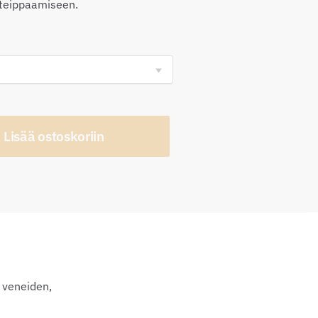
8,00€
iteippaamiseen.
Lisää ostoskoriin
, veneiden,