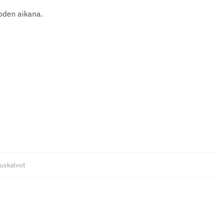
uoden aikana.
auskalvot