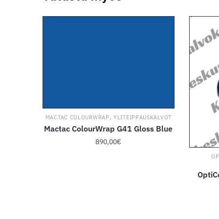
,
MACTAC COLOURWRAP
YLITEIPPAUSKALVOT
Mactac ColourWrap G41 Gloss Blue
890,00
€
OP
OptiC
Tällä
tuotteella
on
useampi