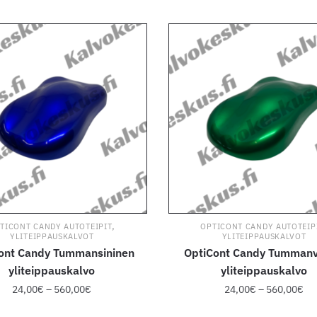
,
TICONT CANDY AUTOTEIPIT
OPTICONT CANDY AUTOTEIP
YLITEIPPAUSKALVOT
YLITEIPPAUSKALVOT
ont Candy Tummansininen
OptiCont Candy Tummanv
yliteippauskalvo
yliteippauskalvo
Hintaluokka:
Hin
24,00
€
–
560,00
€
24,00
€
–
560,00
€
24,00€
24