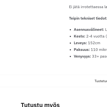
Ei jätä irrotettaessa 
Teipin tekniset tiedot
Asennusvälineet:
L
Kesto:
2-4 vuotta 
Leveys:
152cm
Paksuus:
110 mikr
Venyvyys:
33+ pasc
Tuotetu
Tutustu myös