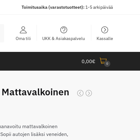
Toimitusaika (varastotuotteet):
1-5 arkipäivää
Oma tili
UKK & Asiakaspalvelu
Kassalle
0,00
€
0
0 Mattavalkoinen
taluokka:
,00€
akanavoitu mattavalkoinen
Sopii autojen lisäksi veneiden,