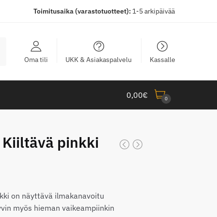
Toimitusaika (varastotuotteet):
1-5 arkipäivää
Oma tili
UKK & Asiakaspalvelu
Kassalle
0,00
€
0
Kiiltävä pinkki
taluokka:
,00€
nkki on näyttävä ilmakanavoitu
hyvin myös hieman vaikeampiinkin