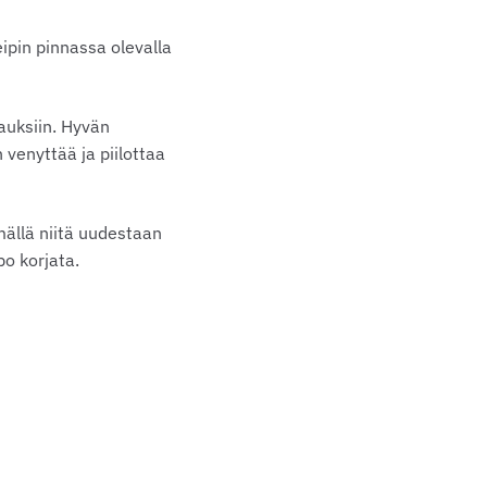
eipin pinnassa olevalla
pauksiin. Hyvän
venyttää ja piilottaa
mällä niitä uudestaan
o korjata.