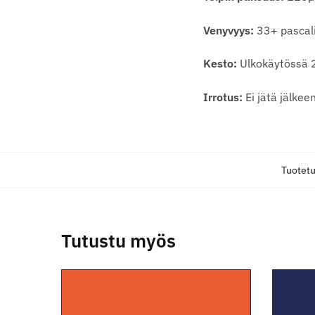
Venyvyys:
33+ pascal
Kesto:
Ulkokäytössä 
Irrotus:
Ei jätä jälke
Tuotet
Tutustu myös