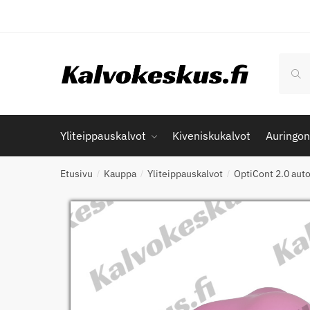
Skip
Skip
to
to
navigation
content
Etsi:
Hak
Yliteippauskalvot
Kiveniskukalvot
Auringon
Etusivu
Kauppa
Yliteippauskalvot
OptiCont 2.0 auto
/
/
/