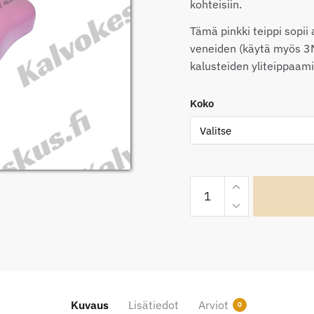
43
kohteisiin.
Tämä pinkki teippi sopii
veneiden (käytä myös 3
kalusteiden yliteippaam
Koko
OptiCont
2.0
Kiiltävä
pinkki
autoteippi
määrä
Kuvaus
Lisätiedot
Arviot
0