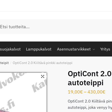
u
suojakalvot
Lamppukalvot
Asennustarvikkeet
Yritys
teipit
OptiCont 2.0 Kiiltävä pinkki autoteippi
/
OptiCont 2.0 
autoteippi
Hin
19,00
€
–
430,00
€
19
OptiCont 2.0 Kiiltävä pi
-
autoteippi, joka venyy 