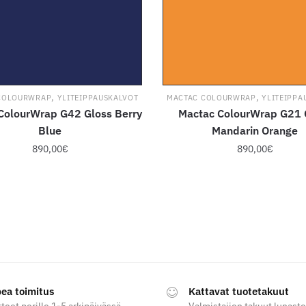
,
,
COLOURWRAP
YLITEIPPAUSKALVOT
MACTAC COLOURWRAP
YLITEIPPA
ColourWrap G42 Gloss Berry
Mactac ColourWrap G21 
Blue
Mandarin Orange
890,00
€
890,00
€
Tällä
Tällä
tuotteella
tuotteella
on
on
useampi
useampi
muunnelma.
muunnelma
Voit
Voit
tehdä
tehdä
ea toimitus
Kattavat tuotetakuut
valinnat
valinnat