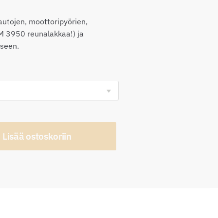
0,00€
 autojen, moottoripyörien,
M 3950 reunalakkaa!) ja
iseen.
Lisää ostoskoriin