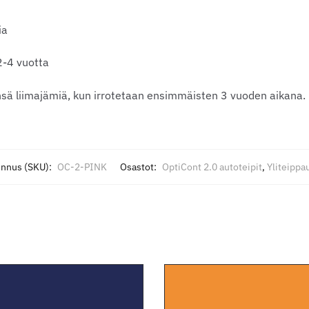
ia
2-4 vuotta
ensä liimajämiä, kun irrotetaan ensimmäisten 3 vuoden aikana.
unnus (SKU):
OC-2-PINK
Osastot:
OptiCont 2.0 autoteipit
,
Yliteippa