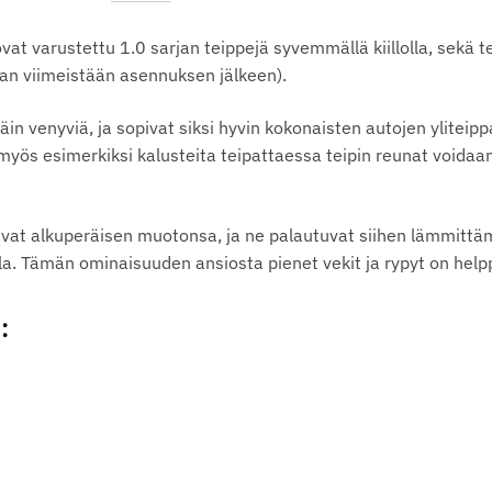
ovat varustettu 1.0 sarjan teippejä syvemmällä kiillolla, sekä t
taan viimeistään asennuksen jälkeen).
ttäin venyviä, ja sopivat siksi hyvin kokonaisten autojen yliteip
yös esimerkiksi kalusteita teipattaessa teipin reunat voidaan 
avat alkuperäisen muotonsa, ja ne palautuvat siihen lämmittä
. Tämän ominaisuuden ansiosta pienet vekit ja rypyt on helpp
: