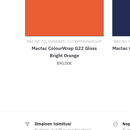
,
MACTAC COLOURWRAP
YLITEIPPAUSKALVOT
MACTAC 
Mactac ColourWrap G22 Gloss
Mactac 
Bright Orange
890,00
€
Tällä
tuotteella
on
useampi
muunnelma.
Voit
tehdä
Ilmainen toimitus!
Nop
valinnat