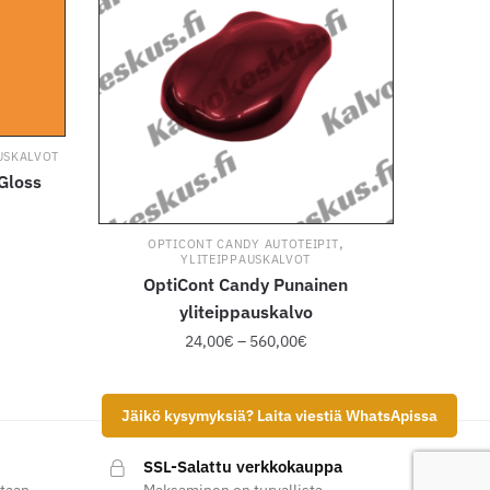
USKALVOT
Gloss
,
OPTICONT CANDY AUTOTEIPIT
YLITEIPPAUSKALVOT
OptiCont Candy Punainen
yliteippauskalvo
Hintaluokka:
24,00
€
–
560,00
€
24,00€
-
560,00€
.
Jäikö kysymyksiä? Laita viestiä WhatsApissa
Tällä
tuotteella
SSL-Salattu verkkokauppa
on