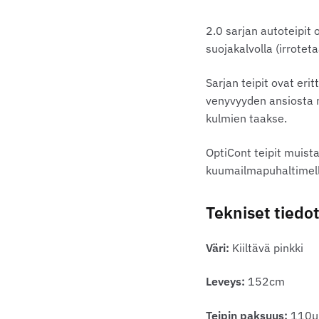
2.0 sarjan autoteipit 
suojakalvolla (irrote
Sarjan teipit ovat eri
venyvyyden ansiosta m
kulmien taakse.
OptiCont teipit muist
kuumailmapuhaltimella
Tekniset tiedot
Väri:
Kiiltävä pinkki
Leveys:
152cm
Teipin paksuus:
110µ