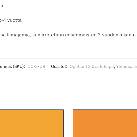
ia
2-4 vuotta
ensä liimajämiä, kun irrotetaan ensimmäisten 3 vuoden aikana.
tunnus (SKU):
OC-2-OR
Osastot:
OptiCont 2.0 autoteipit
,
Yliteippau