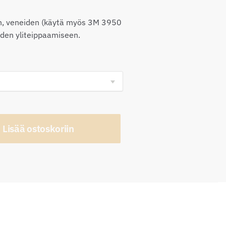
0,00€
en, veneiden (käytä myös 3M 3950
iden yliteippaamiseen.
Lisää ostoskoriin