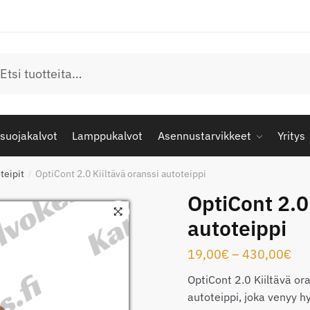
u
suojakalvot
Lamppukalvot
Asennustarvikkeet
Yritys
teipit
OptiCont 2.0 Kiiltävä oranssi autoteippi
/
OptiCont 2.0
autoteippi
Hin
19,00
€
–
430,00
€
19
OptiCont 2.0 Kiiltävä or
-
autoteippi, joka venyy 