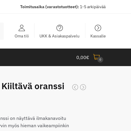
Toimitusaika (varastotuotteet):
1-5 arkipäivää
Oma tili
UKK & Asiakaspalvelu
Kassalle
0,00
€
0
 Kiiltävä oranssi
taluokka:
,00€
anssi on näyttävä ilmakanavoitu
hyvin myös hieman vaikeampiinkin