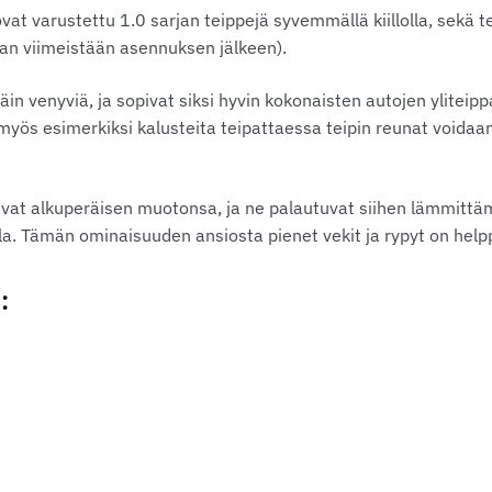
ovat varustettu 1.0 sarjan teippejä syvemmällä kiillolla, sekä t
taan viimeistään asennuksen jälkeen).
ttäin venyviä, ja sopivat siksi hyvin kokonaisten autojen yliteip
yös esimerkiksi kalusteita teipattaessa teipin reunat voidaan 
avat alkuperäisen muotonsa, ja ne palautuvat siihen lämmittä
. Tämän ominaisuuden ansiosta pienet vekit ja rypyt on helpp
: