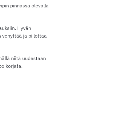
eipin pinnassa olevalla
pauksiin. Hyvän
venyttää ja piilottaa
mällä niitä uudestaan
o korjata.