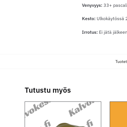
Venyvyys:
33+ pascal
Kesto:
Ulkokäytössä 
Irrotus:
Ei jätä jälke
Tuote
Tutustu myös