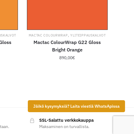
,
USKALVOT
MACTAC COLOURWRAP
YLITEIPPAUSKALVOT
Gloss
Mactac ColourWrap G22 Gloss
Bright Orange
890,00
€
Tällä
tuotteella
on
useampi
.
muunnelma.
Jäikö kysymyksiä? Laita viestiä WhatsApissa
Voit
tehdä
SSL-Salattu verkkokauppa
valinnat
taan.
Maksaminen on turvallista.
tuotteen