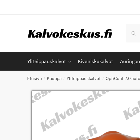
Skip
Skip
to
to
navigation
content
Etsi:
Hak
Yliteippauskalvot
Kiveniskukalvot
Auringon
Etusivu
Kauppa
Yliteippauskalvot
OptiCont 2.0 auto
/
/
/