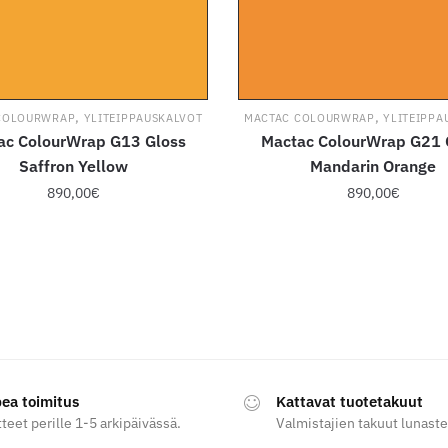
,
,
COLOURWRAP
YLITEIPPAUSKALVOT
MACTAC COLOURWRAP
YLITEIPPA
ac ColourWrap G13 Gloss
Mactac ColourWrap G21 
Saffron Yellow
Mandarin Orange
890,00
€
890,00
€
Tällä
Tällä
tuotteella
tuotteella
on
on
useampi
useampi
muunnelma.
muunnelma
Voit
Voit
tehdä
tehdä
ea toimitus
Kattavat tuotetakuut
valinnat
valinnat
teet perille 1-5 arkipäivässä.
Valmistajien takuut lunaste
tuotteen
tuotteen