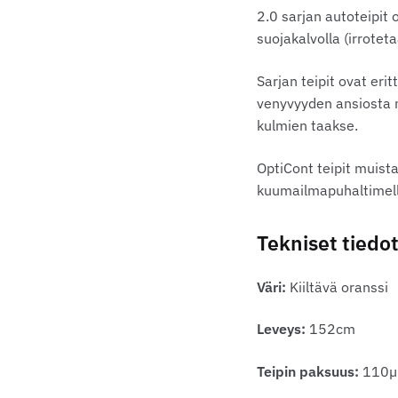
2.0 sarjan autoteipit 
suojakalvolla (irrote
Sarjan teipit ovat eri
venyvyyden ansiosta m
kulmien taakse.
OptiCont teipit muist
kuumailmapuhaltimella
Tekniset tiedot
Väri:
Kiiltävä oranssi
Leveys:
152cm
Teipin paksuus:
110µ