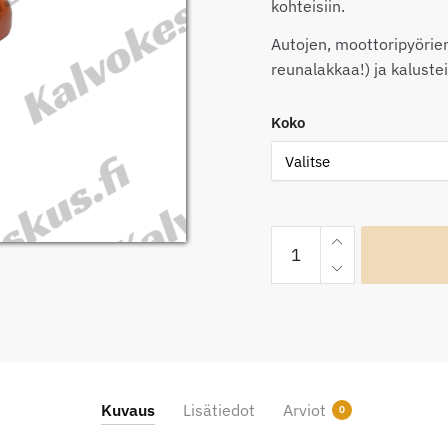
43
kohteisiin.
Autojen, moottoripyöri
reunalakkaa!) ja kaluste
Koko
OptiCont
2.0
Kiiltävä
oranssi
autoteippi
määrä
Kuvaus
Lisätiedot
Arviot
0