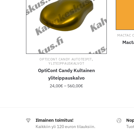
MACTAC 
Mact
,
OPTICONT CANDY AUTOTEIPIT
YLITEIPPAUSKALVOT
OptiCont Candy Kultainen
yliteippauskalvo
Hintaluokka:
24,00
€
–
560,00
€
24,00€
-
560,00€
Tällä
tuotteella
Ilmainen toimitus!
Nop
on
Kaikkiin yli 120 euron tilauksiin.
Tuot
useampi
muunnelma.